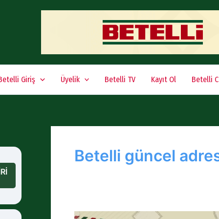
Betelli Giriş
Üyelik
Betelli TV
Kayıt Ol
Betelli 
Betelli güncel adres
Rİ