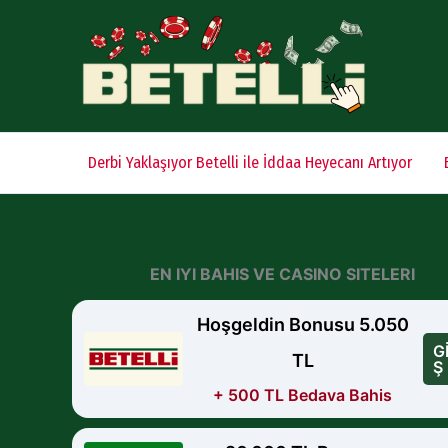
İçeriğe
atla
Derbi Yaklaşıyor Betelli ile İddaa Heyecanı Artıyor
EN IYI BAHIS VE CASINO SITELERI
Hoşgeldin Bonusu 5.050
Gİ
TL
Ş
+ 500 TL Bedava Bahis