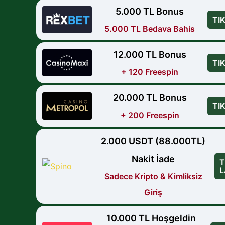
5.000 TL Bonus
TI
5.000 TL Bedava Bahis
12.000 TL Bonus
TI
+ 120 Freespin
20.000 TL Bonus
TI
+ 200 Freespin
2.000 USDT (88.000TL)
Nakit İade
T
L
Sadece Kripto & Kimliksiz
Giriş
10.000 TL Hoşgeldin