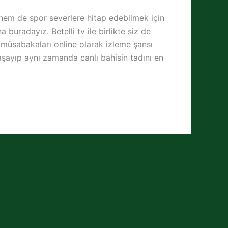
 hem de spor severlere hitap edebilmek için
buradayız. Betelli tv ile birlikte siz de
e müsabakaları online olarak izleme şansı
aşayıp aynı zamanda canlı bahisin tadını en