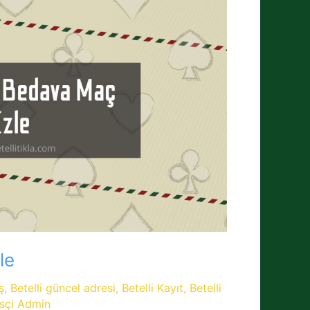
le
ş
,
Betelli güncel adresi
,
Betelli Kayıt
,
Betelli
sçi Admin