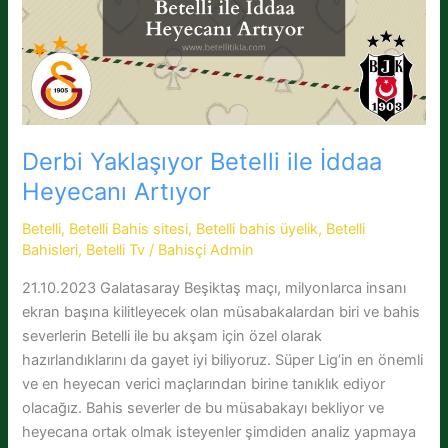
Derbi Yaklaşıyor Betelli ile İddaa
Heyecanı Artıyor
Betelli
,
Betelli Bahis sitesi
,
Betelli bahis üyelik
,
Betelli
Bahisleri
,
Betelli Tv
/
Bahisçi Admin
21.10.2023 Galatasaray Beşiktaş maçı, milyonlarca insanı
ekran başına kilitleyecek olan müsabakalardan biri ve bahis
severlerin Betelli ile bu akşam için özel olarak
hazırlandıklarını da gayet iyi biliyoruz. Süper Lig’in en önemli
ve en heyecan verici maçlarından birine tanıklık ediyor
olacağız. Bahis severler de bu müsabakayı bekliyor ve
heyecana ortak olmak isteyenler şimdiden analiz yapmaya