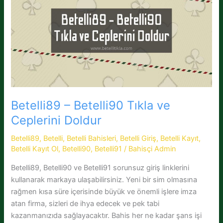
Betelli89 – Betelli90 Tıkla ve
Ceplerini Doldur
Betelli89
,
Betelli
,
Betelli Bahisleri
,
Betelli Giriş
,
Betelli Kayıt
,
Betelli Kayıt Ol
,
Betelli90
,
Betelli91
/
Bahisçi Admin
Betelli89, Betelli90 ve Betelli91 sorunsuz giriş linklerini
kullanarak markaya ulaşabilirsiniz. Yeni bir sim olmasına
rağmen kısa süre içerisinde büyük ve önemli işlere imza
atan firma, sizleri de ihya edecek ve pek tabi
kazanmanızıda sağlayacaktır. Bahis her ne kadar şans işi