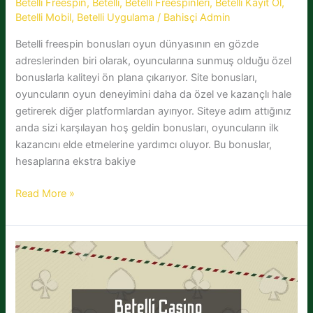
Betelli Freespin
,
Betelli
,
Betelli Freespinleri
,
Betelli Kayıt Ol
,
Betelli Mobil
,
Betelli Uygulama
/
Bahisçi Admin
Betelli freespin bonusları oyun dünyasının en gözde
adreslerinden biri olarak, oyuncularına sunmuş olduğu özel
bonuslarla kaliteyi ön plana çıkarıyor. Site bonusları,
oyuncuların oyun deneyimini daha da özel ve kazançlı hale
getirerek diğer platformlardan ayırıyor. Siteye adım attığınız
anda sizi karşılayan hoş geldin bonusları, oyuncuların ilk
kazancını elde etmelerine yardımcı oluyor. Bu bonuslar,
hesaplarına ekstra bakiye
Betelli
Read More »
Freespin
Oyun
Deneyiminizi
Kaliteyle
Taçlandırın