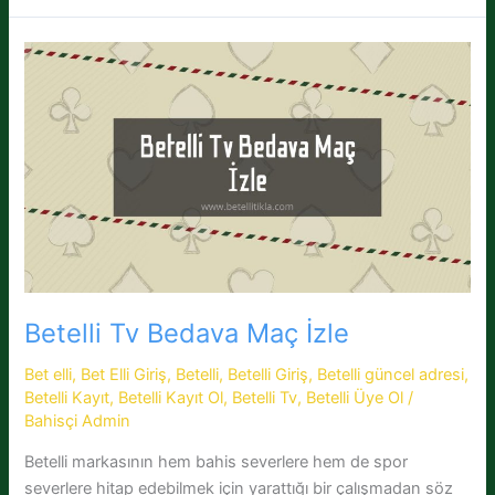
Fırsatları
Betelli Tv Bedava Maç İzle
Bet elli
,
Bet Elli Giriş
,
Betelli
,
Betelli Giriş
,
Betelli güncel adresi
,
Betelli Kayıt
,
Betelli Kayıt Ol
,
Betelli Tv
,
Betelli Üye Ol
/
Bahisçi Admin
Betelli markasının hem bahis severlere hem de spor
severlere hitap edebilmek için yarattığı bir çalışmadan söz