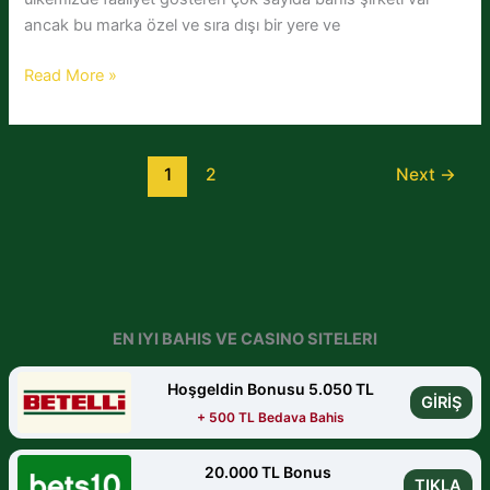
ancak bu marka özel ve sıra dışı bir yere ve
Betelli
Read More »
Kayıt
Ol
Kazan
1
2
Next
→
EN IYI BAHIS VE CASINO SITELERI
Hoşgeldin Bonusu 5.050 TL
GİRİŞ
+ 500 TL Bedava Bahis
20.000 TL Bonus
TIKLA