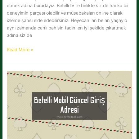
etmek adına buradayız. Betelli tv ile birlikte siz de harika bir
deneyimin parçası olabilir ve müsabakaları online olarak
izleme şansı elde edebilirsiniz. Heyecanı an be an yaşayıp
aynı zamanda canlı bahisin tadını en iyi şekilde çıkartmak
adına siz de
Betelli
Read More »
Tv
Bedava
Maç
İzle