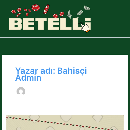
İçeriğe
atla
Yazar adı: Bahisçi
Admin