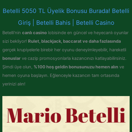
Betelli 5050 TL Üyelik Bonusu Burada! Betelli
Giriş | Betelli Bahis | Betelli Casino
Betelli'nin
canlı casino
lobisinde en güncel ve heyecanlı oyunlar
sizi bekliyor!
Rulet, blackjack, baccarat ve daha fazlasında
gerçek krupiyelerle birebir her oyunu deneyimleyebilir, hareketli
bonuslar
ve cazip promosyonlarla kazancınızı katlayabilirsiniz.
Şimdi üye olun,
%100 hoş geldin bonusunuzu hemen alın
ve
hemen oyuna başlayın. Eğlenceyle kazancın tam ortasında
yerinizi alın!