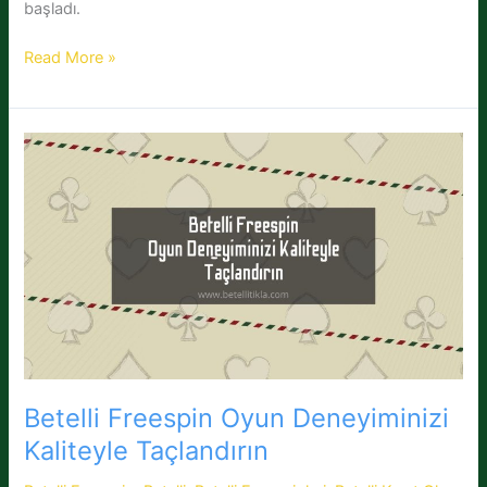
başladı.
Derbi
Read More »
Yaklaşıyor
Betelli
ile
İddaa
Heyecanı
Artıyor
Betelli Freespin Oyun Deneyiminizi
Kaliteyle Taçlandırın