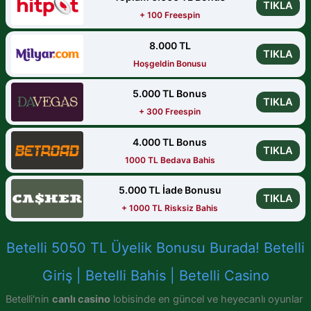
TIKLA
+ 100 Freespin
8.000 TL
TIKLA
Hoşgeldin Bonusu
5.000 TL Bonus
TIKLA
+ 300 Freespin
4.000 TL Bonus
TIKLA
1000 TL Bedava Bahis
5.000 TL İade Bonusu
TIKLA
+ 1000 TL Risksiz Bahis
Betelli 5050 TL Üyelik Bonusu Burada! Betelli
Giriş | Betelli Bahis | Betelli Casino
Betelli'nin
canlı casino
lobisinde en güncel ve heyecanlı oyunlar