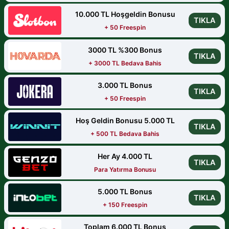
10.000 TL Hoşgeldin Bonusu
TIKLA
+ 50 Freespin
3000 TL %300 Bonus
TIKLA
+ 3000 TL Bedava Bahis
3.000 TL Bonus
TIKLA
+ 50 Freespin
Hoş Geldin Bonusu 5.000 TL
TIKLA
+ 500 TL Bedava Bahis
Her Ay 4.000 TL
TIKLA
Para Yatırma Bonusu
5.000 TL Bonus
TIKLA
+ 150 Freespin
Toplam 6.000 TL Bonus