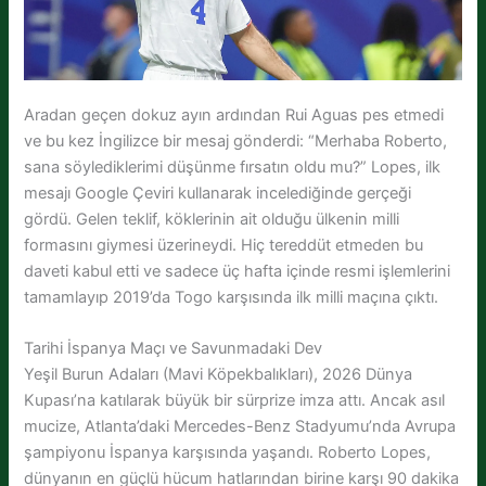
Aradan geçen dokuz ayın ardından Rui Aguas pes etmedi
ve bu kez İngilizce bir mesaj gönderdi: “Merhaba Roberto,
sana söylediklerimi düşünme fırsatın oldu mu?” Lopes, ilk
mesajı Google Çeviri kullanarak incelediğinde gerçeği
gördü. Gelen teklif, köklerinin ait olduğu ülkenin milli
formasını giymesi üzerineydi. Hiç tereddüt etmeden bu
daveti kabul etti ve sadece üç hafta içinde resmi işlemlerini
tamamlayıp 2019’da Togo karşısında ilk milli maçına çıktı.
Tarihi İspanya Maçı ve Savunmadaki Dev
Yeşil Burun Adaları (Mavi Köpekbalıkları), 2026 Dünya
Kupası’na katılarak büyük bir sürprize imza attı. Ancak asıl
mucize, Atlanta’daki Mercedes-Benz Stadyumu’nda Avrupa
şampiyonu İspanya karşısında yaşandı. Roberto Lopes,
dünyanın en güçlü hücum hatlarından birine karşı 90 dakika