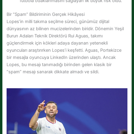
futbola odaklanmasını sağlayan ilk büyük risk oldu.
Bir “Spam” Bildiriminin Gerçek Hikâyesi
Lopes’in milli takıma seçilme süreci, günümüz dijital
dünyasının az bilinen mucizelerinden biridir. Dönemin Yeşil
Burun Adaları Teknik Direktörü Rui Aguas, takımı
güçlendirmek için kökleri adaya dayanan yetenekli
oyuncuları araştırırken Lopes’i keşfetti. Aguas, Portekizce
bir mesajla oyuncuya LinkedIn üzerinden ulaştı. Ancak
Lopes, bu mesajı tanımadığı birinden gelen klasik bir
“spam” mesajı sanarak dikkate almadı ve sildi.