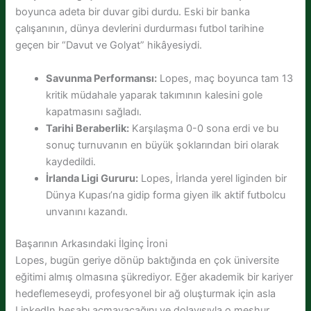
boyunca adeta bir duvar gibi durdu. Eski bir banka
çalışanının, dünya devlerini durdurması futbol tarihine
geçen bir “Davut ve Golyat” hikâyesiydi.
Savunma Performansı:
Lopes, maç boyunca tam 13
kritik müdahale yaparak takımının kalesini gole
kapatmasını sağladı.
Tarihi Beraberlik:
Karşılaşma 0-0 sona erdi ve bu
sonuç turnuvanın en büyük şoklarından biri olarak
kaydedildi.
İrlanda Ligi Gururu:
Lopes, İrlanda yerel liginden bir
Dünya Kupası’na gidip forma giyen ilk aktif futbolcu
unvanını kazandı.
Başarının Arkasındaki İlginç İroni
Lopes, bugün geriye dönüp baktığında en çok üniversite
eğitimi almış olmasına şükrediyor. Eğer akademik bir kariyer
hedeflemeseydi, profesyonel bir ağ oluşturmak için asla
LinkedIn hesabı açmayacağını ve dolayısıyla o meşhur