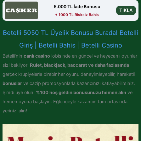
5.000 TL İade Bonusu
TIKLA
+ 1000 TL Risksiz Bahis
Betelli 5050 TL Üyelik Bonusu Burada! Betelli
Giriş | Betelli Bahis | Betelli Casino
Betelli'nin
canlı casino
lobisinde en güncel ve heyecanlı oyunlar
sizi bekliyor!
Rulet, blackjack, baccarat ve daha fazlasında
gerçek krupiyelerle birebir her oyunu deneyimleyebilir, hareketli
bonuslar
ve cazip promosyonlarla kazancınızı katlayabilirsiniz.
Şimdi üye olun,
%100 hoş geldin bonusunuzu hemen alın
ve
hemen oyuna başlayın. Eğlenceyle kazancın tam ortasında
yerinizi alın!