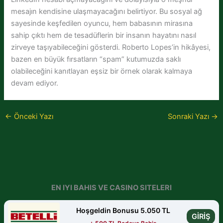
mesajın kendisine ulaşmayacağını belirtiyor. Bu sosyal ağ
sayesinde keşfedilen oyuncu, hem babasının mirasına
sahip çıktı hem de tesadüflerin bir insanın hayatını nasıl
zirveye taşıyabileceğini gösterdi. Roberto Lopes’in hikâyesi,
bazen en büyük fırsatların “spam” kutumuzda saklı
olabileceğini kanıtlayan eşsiz bir örnek olarak kalmaya
devam ediyor.
←
Önceki Yazı
Sonraki Yazı
→
EN IYI BAHIS VE CASINO SITELERI
Hoşgeldin Bonusu 5.050 TL
GİRİŞ