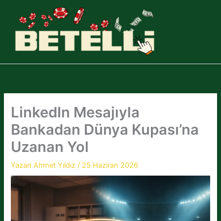
İçeriğe
atla
LinkedIn Mesajıyla
Bankadan Dünya Kupası’na
Uzanan Yol
Yazan
Ahmet Yıldız
/
25 Haziran 2026