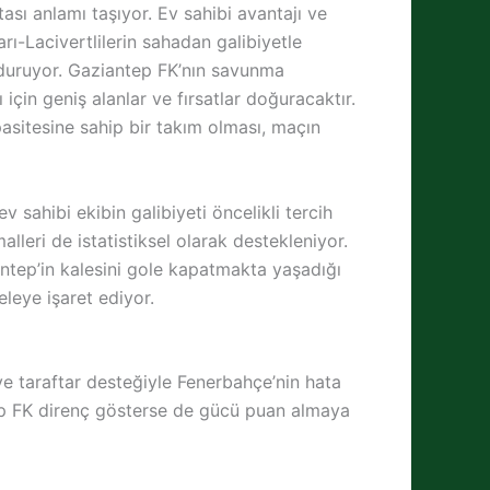
sı anlamı taşıyor. Ev sahibi avantajı ve
rı-Lacivertlilerin sahadan galibiyetle
duruyor. Gaziantep FK’nın savunma
 için geniş alanlar ve fırsatlar doğuracaktır.
sitesine sahip bir takım olması, maçın
v sahibi ekibin galibiyeti öncelikli tercih
malleri de istatistiksel olarak destekleniyor.
ntep’in kalesini gole kapatmakta yaşadığı
eleye işaret ediyor.
e taraftar desteğiyle Fenerbahçe’nin hata
 FK direnç gösterse de gücü puan almaya