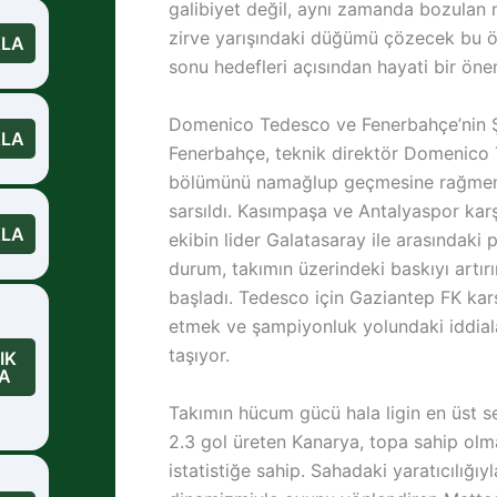
galibiyet değil, aynı zamanda bozulan m
zirve yarışındaki düğümü çözecek bu ön
KLA
sonu hedefleri açısından hayati bir öne
Domenico Tedesco ve Fenerbahçe’nin 
KLA
Fenerbahçe, teknik direktör Domenico
bölümünü namağlup geçmesine rağmen, 
sarsıldı. Kasımpaşa ve Antalyaspor karşıs
KLA
ekibin lider Galatasaray ile arasındaki
durum, takımın üzerindeki baskıyı artırı
başladı. Tedesco için Gaziantep FK karşı
etmek ve şampiyonluk yolundaki iddialar
taşıyor.
IK
A
Takımın hücum gücü hala ligin en üst s
2.3 gol üreten Kanarya, topa sahip olm
istatistiğe sahip. Sahadaki yaratıcılığı