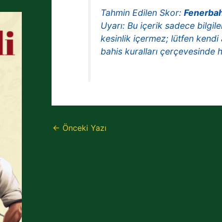
Tahmin Edilen Skor:
Fenerbah
Uyarı: Bu içerik sadece bilgil
kesinlik içermez; lütfen kendi
bahis kuralları çerçevesinde 
←
Önceki Yazı