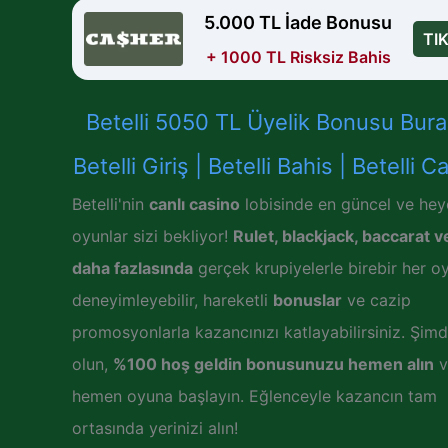
5.000 TL İade Bonusu
TI
+ 1000 TL Risksiz Bahis
Betelli 5050 TL Üyelik Bonusu Bura
Betelli Giriş | Betelli Bahis | Betelli C
Betelli'nin
canlı casino
lobisinde en güncel ve hey
oyunlar sizi bekliyor!
Rulet, blackjack, baccarat v
daha fazlasında
gerçek krupiyelerle birebir her o
deneyimleyebilir, hareketli
bonuslar
ve cazip
promosyonlarla kazancınızı katlayabilirsiniz. Şimd
olun,
%100 hoş geldin bonusunuzu hemen alın
v
hemen oyuna başlayın. Eğlenceyle kazancın tam
ortasında yerinizi alın!