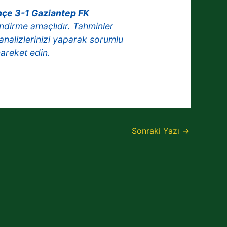
çe 3-1 Gaziantep FK
endirme amaçlıdır. Tahminler
 analizlerinizi yaparak sorumlu
hareket edin.
Sonraki Yazı
→