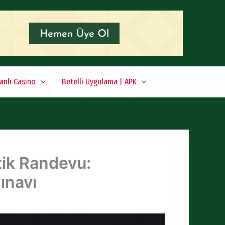
Canlı Casino
Betelli Uygulama | APK
tik Randevu:
ınavı