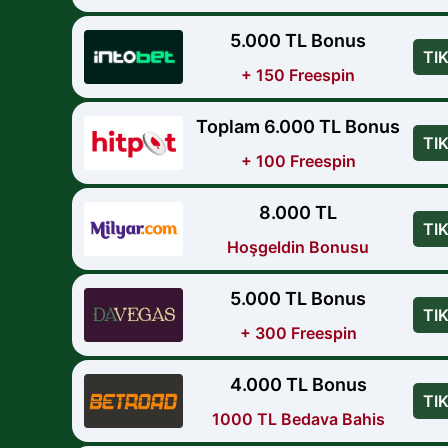
5.000 TL Bonus
TI
+ 150 Freespin
Toplam 6.000 TL Bonus
TI
+ 100 Freespin
8.000 TL
TI
Hoşgeldin Bonusu
5.000 TL Bonus
TI
+ 300 Freespin
4.000 TL Bonus
TI
1000 TL Bedava Bahis