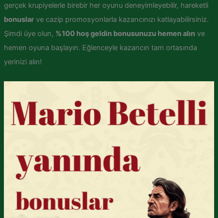
gerçek krupiyelerle birebir her oyunu deneyimleyebilir, hareketli
bonuslar
ve cazip promosyonlarla kazancınızı katlayabilirsiniz.
Şimdi üye olun,
%100 hoş geldin bonusunuzu hemen alın
ve
hemen oyuna başlayın. Eğlenceyle kazancın tam ortasında
yerinizi alın!