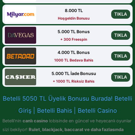
8.000 TL
TIKLA
Hoşgeldin Bonusu
5.000 TL Bonus
TIKLA
+ 300 Freespin
4.000 TL Bonus
TIKLA
1000 TL Bedava Bahis
5.000 TL İade Bonusu
TIKLA
+ 1000 TL Risksiz Bahis
Betelli 5050 TL Üyelik Bonusu Burada! Betelli
Giriş | Betelli Bahis | Betelli Casino
Betelli'nin
canlı casino
lobisinde en güncel ve heyecanlı oyunlar
sizi bekliyor!
Rulet, blackjack, baccarat ve daha fazlasında