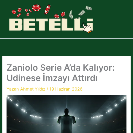
İçeriğe
atla
Zaniolo Serie A’da Kalıyor:
Udinese İmzayı Attırdı
Yazan
Ahmet Yıldız
/
19 Haziran 2026