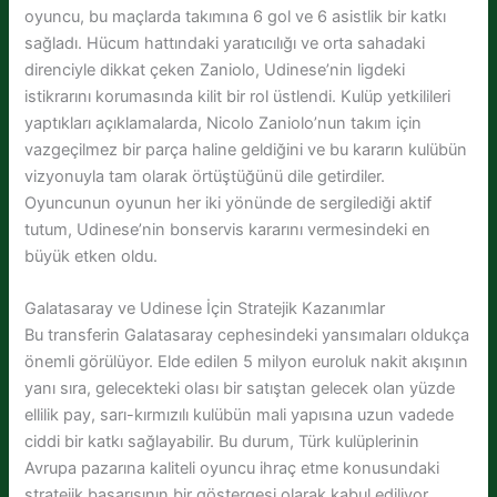
oyuncu, bu maçlarda takımına 6 gol ve 6 asistlik bir katkı
sağladı. Hücum hattındaki yaratıcılığı ve orta sahadaki
direnciyle dikkat çeken Zaniolo, Udinese’nin ligdeki
istikrarını korumasında kilit bir rol üstlendi. Kulüp yetkilileri
yaptıkları açıklamalarda, Nicolo Zaniolo’nun takım için
vazgeçilmez bir parça haline geldiğini ve bu kararın kulübün
vizyonuyla tam olarak örtüştüğünü dile getirdiler.
Oyuncunun oyunun her iki yönünde de sergilediği aktif
tutum, Udinese’nin bonservis kararını vermesindeki en
büyük etken oldu.
Galatasaray ve Udinese İçin Stratejik Kazanımlar
Bu transferin Galatasaray cephesindeki yansımaları oldukça
önemli görülüyor. Elde edilen 5 milyon euroluk nakit akışının
yanı sıra, gelecekteki olası bir satıştan gelecek olan yüzde
ellilik pay, sarı-kırmızılı kulübün mali yapısına uzun vadede
ciddi bir katkı sağlayabilir. Bu durum, Türk kulüplerinin
Avrupa pazarına kaliteli oyuncu ihraç etme konusundaki
stratejik başarısının bir göstergesi olarak kabul ediliyor.