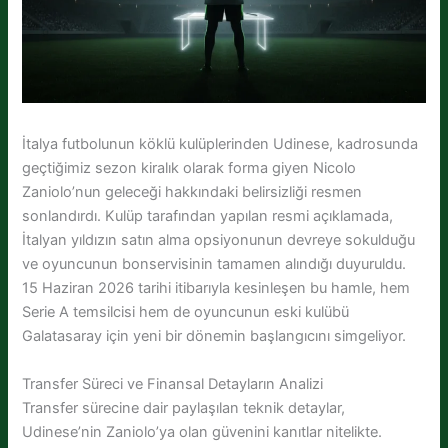
İtalya futbolunun köklü kulüplerinden Udinese, kadrosunda
geçtiğimiz sezon kiralık olarak forma giyen Nicolo
Zaniolo’nun geleceği hakkındaki belirsizliği resmen
sonlandırdı. Kulüp tarafından yapılan resmi açıklamada,
İtalyan yıldızın satın alma opsiyonunun devreye sokulduğu
ve oyuncunun bonservisinin tamamen alındığı duyuruldu.
15 Haziran 2026 tarihi itibarıyla kesinleşen bu hamle, hem
Serie A temsilcisi hem de oyuncunun eski kulübü
Galatasaray için yeni bir dönemin başlangıcını simgeliyor.
Transfer Süreci ve Finansal Detayların Analizi
Transfer sürecine dair paylaşılan teknik detaylar,
Udinese’nin Zaniolo’ya olan güvenini kanıtlar nitelikte.