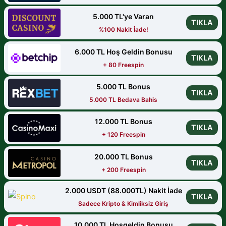
5.000 TL'ye Varan
TIKLA
%100 Nakit İade!
6.000 TL Hoş Geldin Bonusu
TIKLA
+ 80 Freespin
5.000 TL Bonus
TIKLA
5.000 TL Bedava Bahis
12.000 TL Bonus
TIKLA
+ 120 Freespin
20.000 TL Bonus
TIKLA
+ 200 Freespin
2.000 USDT (88.000TL) Nakit İade
TIKLA
Sadece Kripto & Kimliksiz Giriş
10.000 TL Hoşgeldin Bonusu