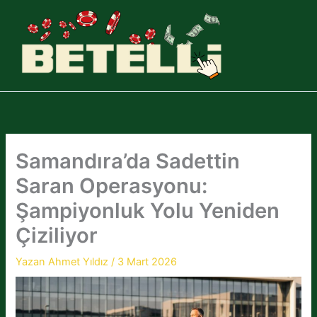
İçeriğe
atla
Samandıra’da Sadettin
Saran Operasyonu:
Şampiyonluk Yolu Yeniden
Çiziliyor
Yazan
Ahmet Yıldız
/
3 Mart 2026