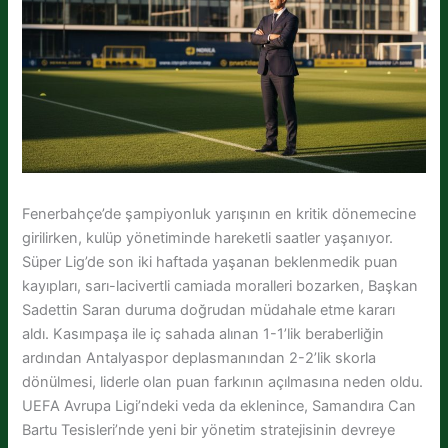
Fenerbahçe’de şampiyonluk yarışının en kritik dönemecine
girilirken, kulüp yönetiminde hareketli saatler yaşanıyor.
Süper Lig’de son iki haftada yaşanan beklenmedik puan
kayıpları, sarı-lacivertli camiada moralleri bozarken, Başkan
Sadettin Saran duruma doğrudan müdahale etme kararı
aldı. Kasımpaşa ile iç sahada alınan 1-1’lik beraberliğin
ardından Antalyaspor deplasmanından 2-2’lik skorla
dönülmesi, liderle olan puan farkının açılmasına neden oldu.
UEFA Avrupa Ligi’ndeki veda da eklenince, Samandıra Can
Bartu Tesisleri’nde yeni bir yönetim stratejisinin devreye