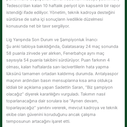
Tedesco’dan kalan 10 haftalık periyot için kapsamlı bir rapor
istendiği ifade ediliyor. Yönetim, teknik kadroya desteğini
sürdürse de saha içi sonuçların ivedilikle düzelmesi
konusunda net bir tavır sergiliyor.
Lig Yarışında Son Durum ve Şampiyonluk İnancı
Şu anki tabloya bakıldığında, Galatasaray 24 maç sonunda
58 puanla zirvede yer alırken, Fenerbahçe aynı maç
sayısıyla 54 puanla takibini sürdürüyor. Puan farkının 4
olması, kalan haftalarda sarı-lacivertlilerin hata yapma
lüksünü tamamen ortadan kaldırmış durumda. Antalyaspor
maçının ardından basın mensuplarına kısa ama oldukça
iddialı bir açıklama yapan Sadettin Saran, “Biz şampiyon
olacağız” diyerek kararlılığını vurguladı. Takımın nasıl
toparlanacağına dair sorulara ise “Aynen devam,
toparlayacağız” yanıtını vererek, mevcut kadroya ve teknik
ekibe olan güvenini koruduğunu ancak çalışma
temposunun artacağını işaret etti.