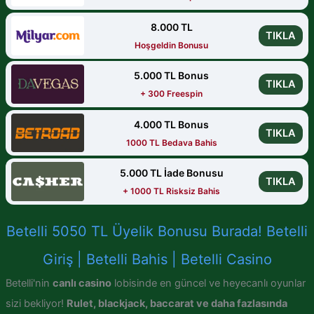
8.000 TL
TIKLA
Hoşgeldin Bonusu
5.000 TL Bonus
TIKLA
+ 300 Freespin
4.000 TL Bonus
TIKLA
1000 TL Bedava Bahis
5.000 TL İade Bonusu
TIKLA
+ 1000 TL Risksiz Bahis
Betelli 5050 TL Üyelik Bonusu Burada! Betelli
Giriş | Betelli Bahis | Betelli Casino
Betelli'nin
canlı casino
lobisinde en güncel ve heyecanlı oyunlar
sizi bekliyor!
Rulet, blackjack, baccarat ve daha fazlasında