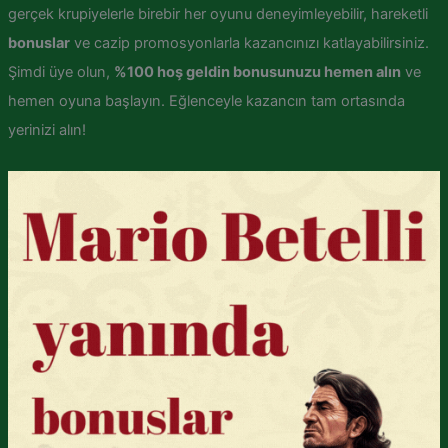
gerçek krupiyelerle birebir her oyunu deneyimleyebilir, hareketli
bonuslar
ve cazip promosyonlarla kazancınızı katlayabilirsiniz.
Şimdi üye olun,
%100 hoş geldin bonusunuzu hemen alın
ve
hemen oyuna başlayın. Eğlenceyle kazancın tam ortasında
yerinizi alın!