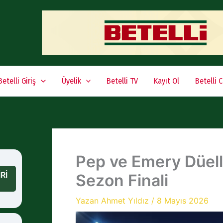
Betelli Giriş
Üyelik
Betelli TV
Kayıt Ol
Betelli 
Pep ve Emery Düell
Rİ
Sezon Finali
Yazan
Ahmet Yıldız
/
8 Mayıs 2026