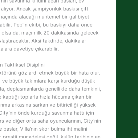
’nin savunma kilidini açan pasları, ev
 alıyor. Ancak şampiyonluk baskısı çift
di maçında alacağı muhtemel bir galibiyet
rabilir. Pep’in ekibi, bu baskıyı daha önce
 olsa da, maçın ilk 20 dakikasında gelecek
laştıracaktır. Aksi takdirde, dakikalar
alara davetiye çıkarabilir.
n Taktiksel Disiplini
ktörünü göz ardı etmek büyük bir hata olur.
i ve büyük takımlara karşı kurduğu düşük
lla, deplasmanlarda genellikle daha temkinli,
 kaptığı toplarla hızla hücuma çıkan bir
vunma arkasına sarkan ve bitiriciliği yüksek
 City’nin önde kurduğu savunma hattı için
rs ve diğer orta saha oyuncularının, City’nin
 paslar, Villa’nın skor bulma ihtimalini
r prestij mücadelesi değil, kulüp tarihinin en