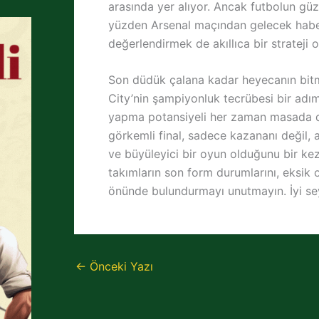
arasında yer alıyor. Ancak futbolun güz
yüzden Arsenal maçından gelecek haberl
değerlendirmek de akıllıca bir strateji ol
Son düdük çalana kadar heyecanın bit
City’nin şampiyonluk tecrübesi bir adım
yapma potansiyeli her zaman masada d
görkemli final, sadece kazananı değil,
ve büyüleyici bir oyun olduğunu bir kez
takımların son form durumlarını, eksik
önünde bulundurmayı unutmayın. İyi seyi
←
Önceki Yazı