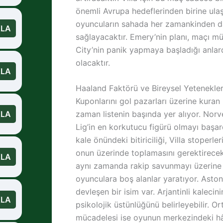
önemli Avrupa hedeflerinden birine ula
oyuncuların sahada her zamankinden dah
KLA
sağlayacaktır. Emery’nin planı, maçı 
City’nin panik yapmaya başladığı anla
olacaktır.
KLA
Haaland Faktörü ve Bireysel Yetenekle
Kuponlarını gol pazarları üzerine kuran 
KLA
zaman listenin başında yer alıyor. Norv
Lig’in en korkutucu figürü olmayı başa
kale önündeki bitiriciliği, Villa stoperl
onun üzerinde toplamasını gerektirece
KLA
aynı zamanda rakip savunmayı üzerine 
oyunculara boş alanlar yaratıyor. Aston
devleşen bir isim var. Arjantinli kaleci
KLA
psikolojik üstünlüğünü belirleyebilir. 
mücadelesi ise oyunun merkezindeki hâ