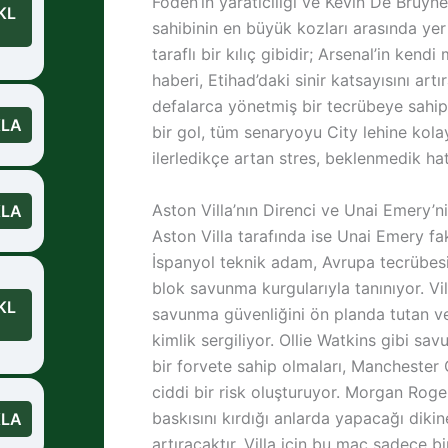
Foden’ın yaratıcılığı ve Kevin De Bruyne
KL
sahibinin en büyük kozları arasında yer
taraflı bir kılıç gibidir; Arsenal’in ken
haberi, Etihad’daki sinir katsayısını artı
defalarca yönetmiş bir tecrübeye sahip
KLA
bir gol, tüm senaryoyu City lehine kolay
ilerledikçe artan stres, beklenmedik hat
Aston Villa’nın Direnci ve Unai Emery’ni
KLA
Aston Villa tarafında ise Unai Emery fa
İspanyol teknik adam, Avrupa tecrübes
blok savunma kurgularıyla tanınıyor. Vi
KL
savunma güvenliğini ön planda tutan ve
kimlik sergiliyor. Ollie Watkins gibi sa
bir forvete sahip olmaları, Manchester
ciddi bir risk oluşturuyor. Morgan Roge
baskısını kırdığı anlarda yapacağı dikine
KLA
artıracaktır. Villa için bu maç sadece bi