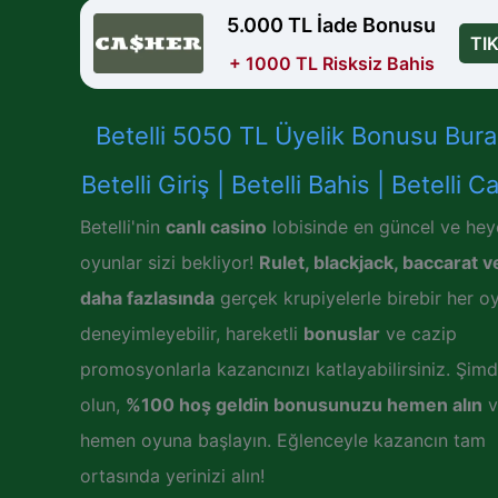
5.000 TL İade Bonusu
TI
+ 1000 TL Risksiz Bahis
Betelli 5050 TL Üyelik Bonusu Bura
Betelli Giriş | Betelli Bahis | Betelli C
Betelli'nin
canlı casino
lobisinde en güncel ve hey
oyunlar sizi bekliyor!
Rulet, blackjack, baccarat v
daha fazlasında
gerçek krupiyelerle birebir her o
deneyimleyebilir, hareketli
bonuslar
ve cazip
promosyonlarla kazancınızı katlayabilirsiniz. Şimd
olun,
%100 hoş geldin bonusunuzu hemen alın
v
hemen oyuna başlayın. Eğlenceyle kazancın tam
ortasında yerinizi alın!