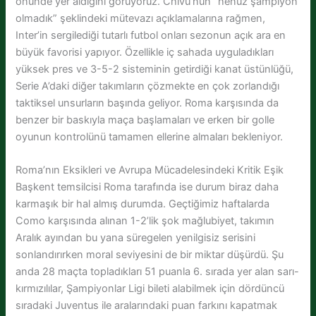
önünde yer aldığını görüyoruz. Chivu’nun “henüz şampiyon
olmadık” şeklindeki mütevazı açıklamalarına rağmen,
Inter’in sergilediği tutarlı futbol onları sezonun açık ara en
büyük favorisi yapıyor. Özellikle iç sahada uyguladıkları
yüksek pres ve 3-5-2 sisteminin getirdiği kanat üstünlüğü,
Serie A’daki diğer takımların çözmekte en çok zorlandığı
taktiksel unsurların başında geliyor. Roma karşısında da
benzer bir baskıyla maça başlamaları ve erken bir golle
oyunun kontrolünü tamamen ellerine almaları bekleniyor.
Roma’nın Eksikleri ve Avrupa Mücadelesindeki Kritik Eşik
Başkent temsilcisi Roma tarafında ise durum biraz daha
karmaşık bir hal almış durumda. Geçtiğimiz haftalarda
Como karşısında alınan 1-2’lik şok mağlubiyet, takımın
Aralık ayından bu yana süregelen yenilgisiz serisini
sonlandırırken moral seviyesini de bir miktar düşürdü. Şu
anda 28 maçta topladıkları 51 puanla 6. sırada yer alan sarı-
kırmızılılar, Şampiyonlar Ligi bileti alabilmek için dördüncü
sıradaki Juventus ile aralarındaki puan farkını kapatmak