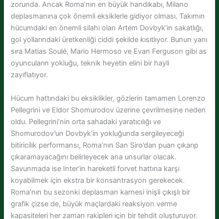
zorunda. Ancak Roma’nın en büyük handikabı, Milano
deplasmanına çok önemli eksiklerle gidiyor olması. Takımın
hücumdaki en önemli silahı olan Artem Dovbyk’in sakatlığı,
gol yollarındaki üretkenliği ciddi şekilde kısıtlıyor. Bunun yanı
sıra Matias Soulé, Mario Hermoso ve Evan Ferguson gibi as
oyuncuların yokluğu, teknik heyetin elini bir hayli
zayıflatıyor.
Hücum hattındaki bu eksiklikler, gözlerin tamamen Lorenzo
Pellegrini ve Eldor Shomurodov üzerine çevrilmesine neden
oldu. Pellegrini’nin orta sahadaki yaratıcılığı ve
Shomurodov’un Dovbyk’in yokluğunda sergileyeceği
bitiricilik performansı, Roma’nın San Siro’dan puan çıkarıp
çıkaramayacağını belirleyecek ana unsurlar olacak.
Savunmada ise Inter’in hareketli forvet hattına karşı
koyabilmek için ekstra bir konsantrasyon gerekecek.
Roma’nın bu sezonki deplasman karnesi inişli çıkışlı bir
grafik çizse de, büyük maçlardaki reaksiyon verme
kapasiteleri her zaman rakipleri için bir tehdit oluşturuyor.