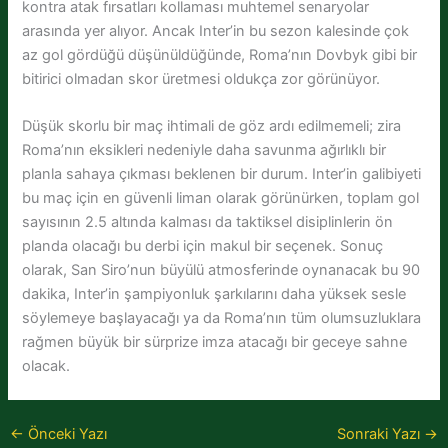
kontra atak fırsatları kollaması muhtemel senaryolar
arasında yer alıyor. Ancak Inter’in bu sezon kalesinde çok
az gol gördüğü düşünüldüğünde, Roma’nın Dovbyk gibi bir
bitirici olmadan skor üretmesi oldukça zor görünüyor.
Düşük skorlu bir maç ihtimali de göz ardı edilmemeli; zira
Roma’nın eksikleri nedeniyle daha savunma ağırlıklı bir
planla sahaya çıkması beklenen bir durum. Inter’in galibiyeti
bu maç için en güvenli liman olarak görünürken, toplam gol
sayısının 2.5 altında kalması da taktiksel disiplinlerin ön
planda olacağı bu derbi için makul bir seçenek. Sonuç
olarak, San Siro’nun büyülü atmosferinde oynanacak bu 90
dakika, Inter’in şampiyonluk şarkılarını daha yüksek sesle
söylemeye başlayacağı ya da Roma’nın tüm olumsuzluklara
rağmen büyük bir sürprize imza atacağı bir geceye sahne
olacak.
←
Önceki Yazı
Sonraki Yazı
→