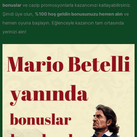
bonuslar
ve cazip promosyonlarla kazancınızı katlayabilirsiniz.
Şimdi üye olun,
%100 hoş geldin bonusunuzu hemen alın
ve
hemen oyuna başlayın. Eğlenceyle kazancın tam ortasında
yerinizi alın!