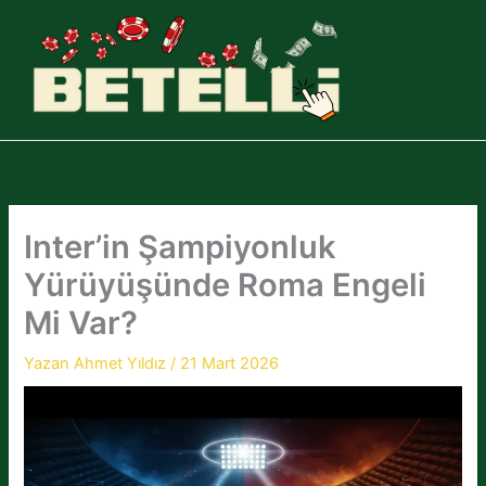
İçeriğe
atla
Inter’in Şampiyonluk
Yürüyüşünde Roma Engeli
Mi Var?
Yazan
Ahmet Yıldız
/
21 Mart 2026