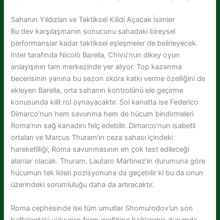
Sahanın Yıldızları ve Taktiksel Kilidi Açacak İsimler
Bu dev karşılaşmanın sonucunu sahadaki bireysel
performanslar kadar taktiksel eşleşmeler de belirleyecek.
Inter tarafında Nicolò Barella, Chivu’nun dikey oyun
anlayışının tam merkezinde yer alıyor. Top kazanma
becerisinin yanına bu sezon skora katkı verme özelliğini de
ekleyen Barella, orta sahanın kontrolünü ele geçirme
konusunda kilit rol oynayacaktır. Sol kanatta ise Federico
Dimarco’nun hem savunma hem de hücum bindirmeleri
Roma’nın sağ kanadını felç edebilir. Dimarco’nun isabetli
ortaları ve Marcus Thuram’ın ceza sahası içindeki
hareketliliği, Roma savunmasının en çok test edileceği
alanlar olacak. Thuram, Lautaro Martinez’in durumuna göre
hücumun tek lideri pozisyonuna da geçebilir ki bu da onun
üzerindeki sorumluluğu daha da artıracaktır.
Roma cephesinde ise tüm umutlar Shomurodov’un son
haftalardaki yükselen form grafiğine bağlanmış durumda.