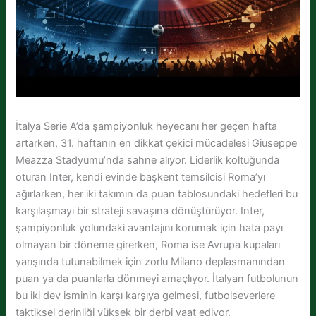
İtalya Serie A’da şampiyonluk heyecanı her geçen hafta
artarken, 31. haftanın en dikkat çekici mücadelesi Giuseppe
Meazza Stadyumu’nda sahne alıyor. Liderlik koltuğunda
oturan Inter, kendi evinde başkent temsilcisi Roma’yı
ağırlarken, her iki takımın da puan tablosundaki hedefleri bu
karşılaşmayı bir strateji savaşına dönüştürüyor. Inter,
şampiyonluk yolundaki avantajını korumak için hata payı
olmayan bir döneme girerken, Roma ise Avrupa kupaları
yarışında tutunabilmek için zorlu Milano deplasmanından
puan ya da puanlarla dönmeyi amaçlıyor. İtalyan futbolunun
bu iki dev isminin karşı karşıya gelmesi, futbolseverlere
taktiksel derinliği yüksek bir derbi vaat ediyor.