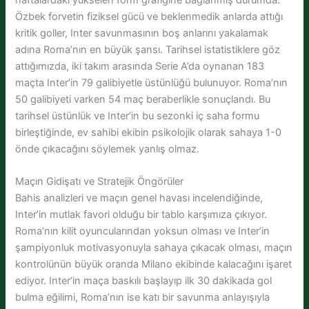
Özbek forvetin fiziksel gücü ve beklenmedik anlarda attığı
kritik goller, Inter savunmasının boş anlarını yakalamak
adına Roma’nın en büyük şansı. Tarihsel istatistiklere göz
attığımızda, iki takım arasında Serie A’da oynanan 183
maçta Inter’in 79 galibiyetle üstünlüğü bulunuyor. Roma’nın
50 galibiyeti varken 54 maç beraberlikle sonuçlandı. Bu
tarihsel üstünlük ve Inter’in bu sezonki iç saha formu
birleştiğinde, ev sahibi ekibin psikolojik olarak sahaya 1-0
önde çıkacağını söylemek yanlış olmaz.
Maçın Gidişatı ve Stratejik Öngörüler
Bahis analizleri ve maçın genel havası incelendiğinde,
Inter’in mutlak favori olduğu bir tablo karşımıza çıkıyor.
Roma’nın kilit oyuncularından yoksun olması ve Inter’in
şampiyonluk motivasyonuyla sahaya çıkacak olması, maçın
kontrolünün büyük oranda Milano ekibinde kalacağını işaret
ediyor. Inter’in maça baskılı başlayıp ilk 30 dakikada gol
bulma eğilimi, Roma’nın ise katı bir savunma anlayışıyla