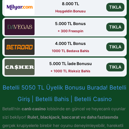
8.000 TL
TIKLA
Hoşgeldin Bonusu
5.000 TL Bonus
TIKLA
+ 300 Freespin
4.000 TL Bonus
TIKLA
1000 TL Bedava Bahis
5.000 TL İade Bonusu
TIKLA
+ 1000 TL Risksiz Bahis
Betelli 5050 TL Üyelik Bonusu Burada! Betelli
Giriş | Betelli Bahis | Betelli Casino
Betelli'nin
canlı casino
lobisinde en güncel ve heyecanlı oyunlar
sizi bekliyor!
Rulet, blackjack, baccarat ve daha fazlasında
gerçek krupiyelerle birebir her oyunu deneyimleyebilir, hareketli