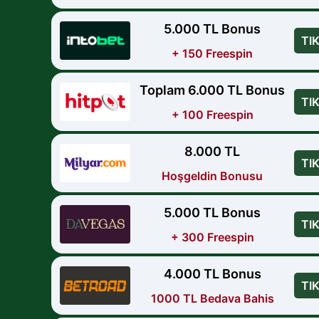
5.000 TL Bonus
TI
+ 150 Freespin
Toplam 6.000 TL Bonus
TI
+ 100 Freespin
8.000 TL
TI
Hoşgeldin Bonusu
5.000 TL Bonus
TI
+ 300 Freespin
4.000 TL Bonus
TI
1000 TL Bedava Bahis