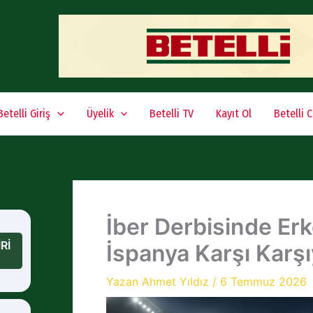
Betelli Giriş
Üyelik
Betelli TV
Kayıt Ol
Betelli 
İber Derbisinde Erk
Rİ
İspanya Karşı Karş
Yazan
Ahmet Yıldız
/
6 Temmuz 2026