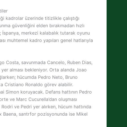
iler
 kadrolar üzerinde titizlikle çalıştığı
avunma güvenliğini elden bırakmadan hızlı
; İspanya, merkezi kalabalık tutarak oyunu
sı muhtemel kadro yapıları genel hatlarıyla
go Costa, savunmada Cancelo, Ruben Dias,
yer alması bekleniyor. Orta alanda Joao
sağlarken; hücumda Pedro Neto, Bruno
a Cristiano Ronaldo görev alabilir.
nai Simon koruyacak. Defans hattının Pedro
orte ve Marc Cucurella’dan oluşması
Rodri ve Pedri yer alırken, hücum hattında
 Baena, santrfor pozisyonunda ise Mikel