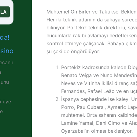
Muhtemel On Birler ve Taktiksel Beklent
KLA
Her iki teknik adamın da sahaya süreceği
biliniyor. Portekiz teknik direktörü, s
hücumlarla rakibi avlamayı hedeflerken
da!
kontrol etmeye çalışacak. Sahaya çıkma
asino
şu şekilde öngörülüyor:
ecanlı
Portekiz kadrosunda kalede Dio
e
Renato Veiga ve Nuno Mendes’in 
yunu
Neves ve Vitinha ikilisi direnç 
Fernandes, Rafael Leão ve en uçt
İspanya cephesinde ise kaleyi U
i üye
Porro, Pau Cubarsi, Aymeric Lap
e
muhtemel. Orta sahanın kalbinde 
Lamine Yamal, Dani Olmo ve Alex
Oyarzabal’ın olması bekleniyor.