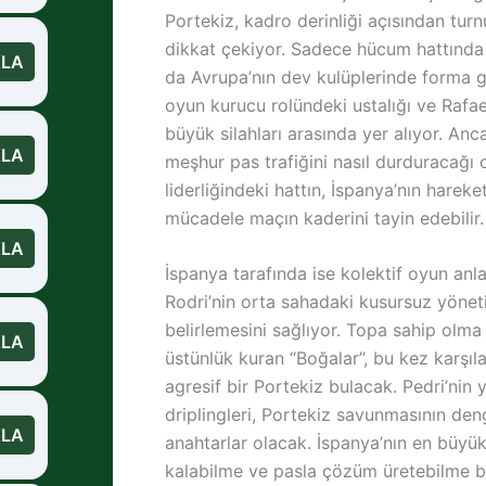
Portekiz, kadro derinliği açısından tur
dikkat çekiyor. Sadece hücum hattında
KLA
da Avrupa’nın dev kulüplerinde forma gi
oyun kurucu rolündeki ustalığı ve Rafae
büyük silahları arasında yer alıyor. Anc
KLA
meşhur pas trafiğini nasıl durduracağ
liderliğindeki hattın, İspanya’nın hareke
mücadele maçın kaderini tayin edebilir.
KLA
İspanya tarafında ise kolektif oyun anla
Rodri’nin orta sahadaki kusursuz yöne
belirlemesini sağlıyor. Topa sahip olma
KLA
üstünlük kuran “Boğalar”, bu kez karş
agresif bir Portekiz bulacak. Pedri’nin
driplingleri, Portekiz savunmasının den
KLA
anahtarlar olacak. İspanya’nın en büyük
kalabilme ve pasla çözüm üretebilme be