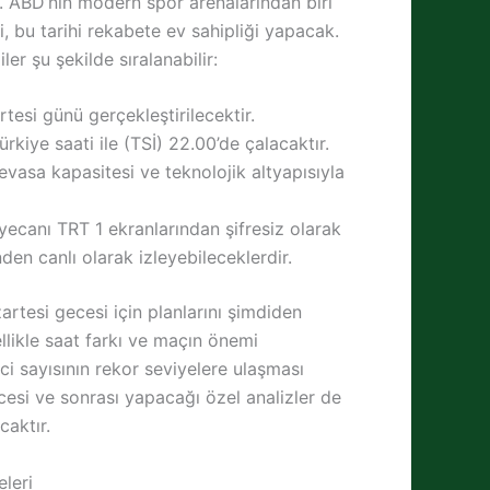
. ABD’nin modern spor arenalarından biri
, bu tarihi rekabete ev sahipliği yapacak.
ler şu şekilde sıralanabilir:
si günü gerçekleştirilecektir.
kiye saati ile (TSİ) 22.00’de çalacaktır.
asa kapasitesi ve teknolojik altyapısıyla
yecanı TRT 1 ekranlarından şifresiz olarak
nden canlı olarak izleyebileceklerdir.
zartesi gecesi için planlarını şimdiden
llikle saat farkı ve maçın önemi
i sayısının rekor seviyelere ulaşması
cesi ve sonrası yapacağı özel analizler de
caktır.
leri