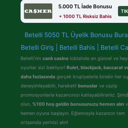
5.000 TL İade Bonusu
TI
+ 1000 TL Risksiz Bahis
Betelli 5050 TL Üyelik Bonusu Bura
Betelli Giriş | Betelli Bahis | Betelli C
Betelli'nin
canlı casino
lobisinde en güncel ve hey
oyunlar sizi bekliyor!
Rulet, blackjack, baccarat v
daha fazlasında
gerçek krupiyelerle birebir her o
deneyimleyebilir, hareketli
bonuslar
ve cazip
promosyonlarla kazancınızı katlayabilirsiniz. Şimd
olun,
%100 hoş geldin bonusunuzu hemen alın
v
hemen oyuna başlayın. Eğlenceyle kazancın tam
ortasında yerinizi alın!