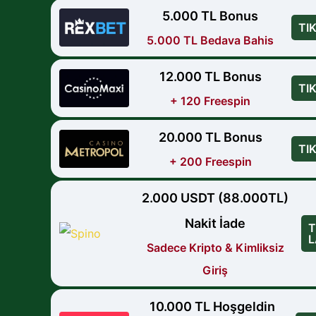
5.000 TL Bonus
TI
5.000 TL Bedava Bahis
12.000 TL Bonus
TI
+ 120 Freespin
20.000 TL Bonus
TI
+ 200 Freespin
2.000 USDT (88.000TL)
Nakit İade
T
L
Sadece Kripto & Kimliksiz
Giriş
10.000 TL Hoşgeldin