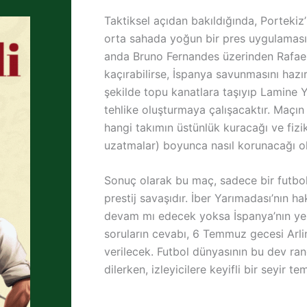
Taktiksel açıdan bakıldığında, Portekiz’
orta sahada yoğun bir pres uygulaması
anda Bruno Fernandes üzerinden Rafae
kaçırabilirse, İspanya savunmasını hazırl
şekilde topu kanatlara taşıyıp Lamine Y
tehlike oluşturmaya çalışacaktır. Maçın
hangi takımın üstünlük kuracağı ve fiz
uzatmalar) boyunca nasıl korunacağı ol
Sonuç olarak bu maç, sadece bir futbo
prestij savaşıdır. İber Yarımadası’nın 
devam mı edecek yoksa İspanya’nın ye
soruların cevabı, 6 Temmuz gecesi Arl
verilecek. Futbol dünyasının bu dev ra
dilerken, izleyicilere keyifli bir seyir t