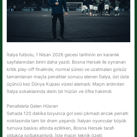
İtalya futbolu, 1 Nisan 2026 gecesi tarihinin en karanlık
sayfalarından birini daha yazdı. Bosna Hersek ile oynanan
kritik play-off finalinde, normal süresi ve uzatmaları golsüz
tamamlanan maçta penaltılar sonucu elenen İtalya, üst üste
üçüncü kez Dünya Kupası vizesi alamadı. Maçın ardından
İtalya sokaklarında derin bir hüzün ve öfke hakimdi.
Penaltılarla Gelen Hüsran
Sahada 120 dakika boyunca gol sesi çıkmadı ancak penaltı
noktasında tam bir dram yaşandı. İtalyan oyuncular büyük
turnuva baskısı altında ezilirken, Bosna Hersek tarafı
oldukça soğukkanlıydı. İşte maçın teknik özeti: