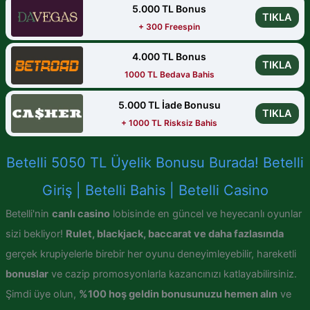
5.000 TL Bonus
TIKLA
+ 300 Freespin
4.000 TL Bonus
TIKLA
1000 TL Bedava Bahis
5.000 TL İade Bonusu
TIKLA
+ 1000 TL Risksiz Bahis
Betelli 5050 TL Üyelik Bonusu Burada! Betelli
Giriş | Betelli Bahis | Betelli Casino
Betelli'nin
canlı casino
lobisinde en güncel ve heyecanlı oyunlar
sizi bekliyor!
Rulet, blackjack, baccarat ve daha fazlasında
gerçek krupiyelerle birebir her oyunu deneyimleyebilir, hareketli
bonuslar
ve cazip promosyonlarla kazancınızı katlayabilirsiniz.
Şimdi üye olun,
%100 hoş geldin bonusunuzu hemen alın
ve