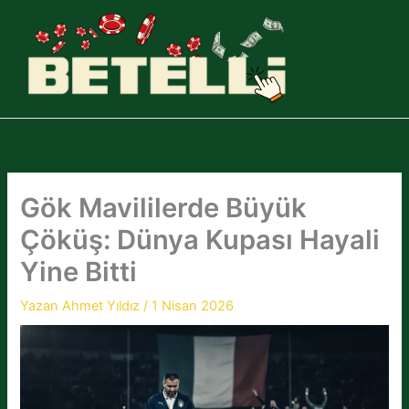
İçeriğe
atla
Gök Mavililerde Büyük
Çöküş: Dünya Kupası Hayali
Yine Bitti
Yazan
Ahmet Yıldız
/
1 Nisan 2026