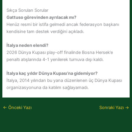
Sıkça Sorulan Sorular
Gattuso görevinden ayrılacak mı?
Henüz resmi bir istifa gelmedi ancak federasyon başkanı
kendisine tam destek verdiğini açıkladı.
İtalya neden elendi?
2026 Dünya Kupası play-off finalinde Bosna Hersek’e
penaltı atışlarında 4-1 yenilerek turnuva dışı kaldı.
İtalya kaç yıldır Dünya Kupası’na gidemiyor?
İtalya, 2014 yılından bu yana düzenlenen üç Dünya Kupası
organizasyonuna da katılım sağlayamadı.
←
Önceki Yazı
Sonraki Yazı
→