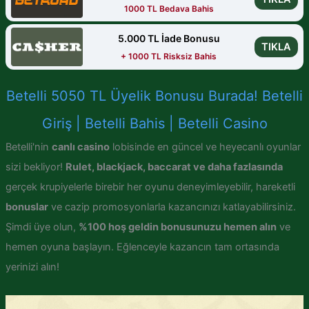
1000 TL Bedava Bahis
5.000 TL İade Bonusu
TIKLA
+ 1000 TL Risksiz Bahis
Betelli 5050 TL Üyelik Bonusu Burada! Betelli
Giriş | Betelli Bahis | Betelli Casino
Betelli'nin
canlı casino
lobisinde en güncel ve heyecanlı oyunlar
sizi bekliyor!
Rulet, blackjack, baccarat ve daha fazlasında
gerçek krupiyelerle birebir her oyunu deneyimleyebilir, hareketli
bonuslar
ve cazip promosyonlarla kazancınızı katlayabilirsiniz.
Şimdi üye olun,
%100 hoş geldin bonusunuzu hemen alın
ve
hemen oyuna başlayın. Eğlenceyle kazancın tam ortasında
yerinizi alın!