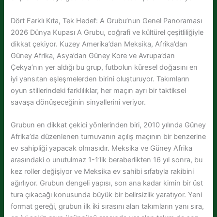
Dört Farklı Kıta, Tek Hedef: A Grubu’nun Genel Panoraması
2026 Dünya Kupası A Grubu, coğrafi ve kültürel çeşitliliğiyle
dikkat çekiyor. Kuzey Amerika’dan Meksika, Afrika’dan
Güney Afrika, Asya’dan Güney Kore ve Avrupa’dan
Çekya’nın yer aldığı bu grup, futbolun küresel doğasını en
iyi yansıtan eşleşmelerden birini oluşturuyor. Takımların
oyun stillerindeki farklılıklar, her maçın ayrı bir taktiksel
savaşa dönüşeceğinin sinyallerini veriyor.
Grubun en dikkat çekici yönlerinden biri, 2010 yılında Güney
Afrika’da düzenlenen turnuvanın açılış maçının bir benzerine
ev sahipliği yapacak olmasıdır. Meksika ve Güney Afrika
arasındaki o unutulmaz 1-1’lik beraberlikten 16 yıl sonra, bu
kez roller değişiyor ve Meksika ev sahibi sıfatıyla rakibini
ağırlıyor. Grubun dengeli yapısı, son ana kadar kimin bir üst
tura çıkacağı konusunda büyük bir belirsizlik yaratıyor. Yeni
format gereği, grubun ilk iki sırasını alan takımların yanı sıra,