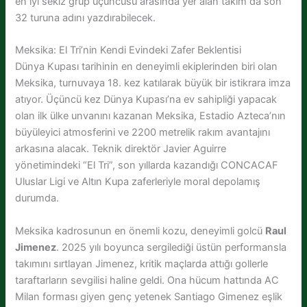
en iyi sekiz grup üçüncüsü arasında yer alan takım da son
32 turuna adını yazdırabilecek.
Meksika: El Tri’nin Kendi Evindeki Zafer Beklentisi
Dünya Kupası tarihinin en deneyimli ekiplerinden biri olan
Meksika, turnuvaya 18. kez katılarak büyük bir istikrara imza
atıyor. Üçüncü kez Dünya Kupası’na ev sahipliği yapacak
olan ilk ülke unvanını kazanan Meksika, Estadio Azteca’nın
büyüleyici atmosferini ve 2200 metrelik rakım avantajını
arkasına alacak. Teknik direktör Javier Aguirre
yönetimindeki “El Tri”, son yıllarda kazandığı CONCACAF
Uluslar Ligi ve Altın Kupa zaferleriyle moral depolamış
durumda.
Meksika kadrosunun en önemli kozu, deneyimli golcü
Raul
Jimenez
. 2025 yılı boyunca sergilediği üstün performansla
takımını sırtlayan Jimenez, kritik maçlarda attığı gollerle
taraftarların sevgilisi haline geldi. Ona hücum hattında AC
Milan forması giyen genç yetenek Santiago Gimenez eşlik