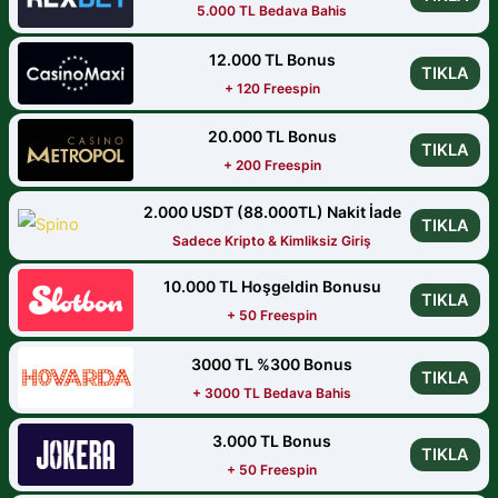
5.000 TL Bedava Bahis
12.000 TL Bonus
TIKLA
+ 120 Freespin
20.000 TL Bonus
TIKLA
+ 200 Freespin
2.000 USDT (88.000TL) Nakit İade
TIKLA
Sadece Kripto & Kimliksiz Giriş
10.000 TL Hoşgeldin Bonusu
TIKLA
+ 50 Freespin
3000 TL %300 Bonus
TIKLA
+ 3000 TL Bedava Bahis
3.000 TL Bonus
TIKLA
+ 50 Freespin