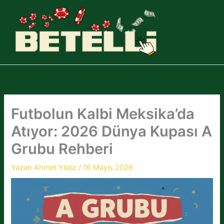
İçeriğe
atla
Futbolun Kalbi Meksika’da
Atıyor: 2026 Dünya Kupası A
Grubu Rehberi
Yazan
Ahmet Yıldız
/
16 Mayıs 2026