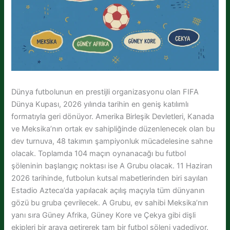
Dünya futbolunun en prestijli organizasyonu olan FIFA
Dünya Kupası, 2026 yılında tarihin en geniş katılımlı
formatıyla geri dönüyor. Amerika Birleşik Devletleri, Kanada
ve Meksika’nın ortak ev sahipliğinde düzenlenecek olan bu
dev turnuva, 48 takımın şampiyonluk mücadelesine sahne
olacak. Toplamda 104 maçın oynanacağı bu futbol
şöleninin başlangıç noktası ise A Grubu olacak. 11 Haziran
2026 tarihinde, futbolun kutsal mabetlerinden biri sayılan
Estadio Azteca’da yapılacak açılış maçıyla tüm dünyanın
gözü bu gruba çevrilecek. A Grubu, ev sahibi Meksika’nın
yanı sıra Güney Afrika, Güney Kore ve Çekya gibi dişli
ekipleri bir araya getirerek tam bir futbol şöleni vadediyor.