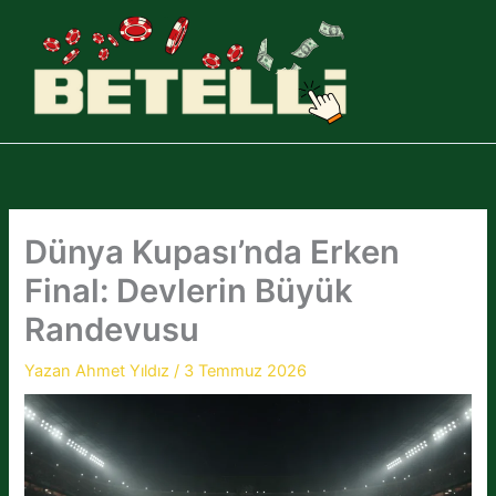
İçeriğe
atla
Dünya Kupası’nda Erken
Final: Devlerin Büyük
Randevusu
Yazan
Ahmet Yıldız
/
3 Temmuz 2026