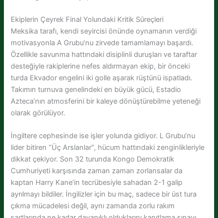
Ekiplerin Çeyrek Final Yolundaki Kritik Süreçleri
Meksika tarafı, kendi seyircisi önünde oynamanın verdiği
motivasyonla A Grubu’nu zirvede tamamlamayı başardı.
Özellikle savunma hattındaki disiplinli duruşları ve taraftar
desteğiyle rakiplerine nefes aldırmayan ekip, bir önceki
turda Ekvador engelini iki golle aşarak rüştünü ispatladı.
Takımın turnuva genelindeki en büyük gücü, Estadio
Azteca’nın atmosferini bir kaleye dönüştürebilme yeteneği
olarak görülüyor.
İngiltere cephesinde ise işler yolunda gidiyor. L Grubu’nu
lider bitiren “Üç Arslanlar”, hücum hattındaki zenginlikleriyle
dikkat çekiyor. Son 32 turunda Kongo Demokratik
Cumhuriyeti karşısında zaman zaman zorlansalar da
kaptan Harry Kane’in tecrübesiyle sahadan 2-1 galip
ayrılmayı bildiler. İngilizler için bu maç, sadece bir üst tura
çıkma mücadelesi değil, aynı zamanda zorlu rakım
şartlarında ne kadar dayanıklı olduklarını kanıtlama sınavı