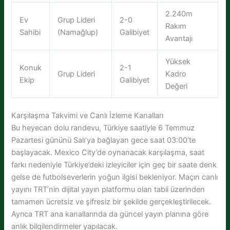
2.240m
Ev
Grup Lideri
2-0
Rakım
Sahibi
(Namağlup)
Galibiyet
Avantajı
Yüksek
Konuk
2-1
Grup Lideri
Kadro
Ekip
Galibiyet
Değeri
Karşılaşma Takvimi ve Canlı İzleme Kanalları
Bu heyecan dolu randevu, Türkiye saatiyle 6 Temmuz
Pazartesi gününü Salı’ya bağlayan gece saat 03:00’te
başlayacak. Mexico City’de oynanacak karşılaşma, saat
farkı nedeniyle Türkiye’deki izleyiciler için geç bir saate denk
gelse de futbolseverlerin yoğun ilgisi bekleniyor. Maçın canlı
yayını TRT’nin dijital yayın platformu olan tabii üzerinden
tamamen ücretsiz ve şifresiz bir şekilde gerçekleştirilecek.
Ayrıca TRT ana kanallarında da güncel yayın planına göre
anlık bilgilendirmeler yapılacak.