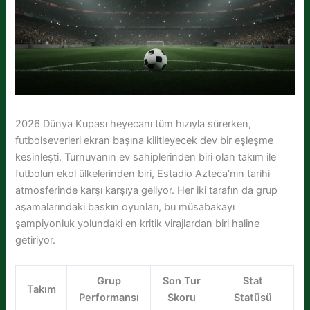
2026 Dünya Kupası heyecanı tüm hızıyla sürerken,
futbolseverleri ekran başına kilitleyecek dev bir eşleşme
kesinleşti. Turnuvanın ev sahiplerinden biri olan takım ile
futbolun ekol ülkelerinden biri, Estadio Azteca’nın tarihi
atmosferinde karşı karşıya geliyor. Her iki tarafın da grup
aşamalarındaki baskın oyunları, bu müsabakayı
şampiyonluk yolundaki en kritik virajlardan biri haline
getiriyor.
Grup
Son Tur
Stat
Takım
Performansı
Skoru
Statüsü