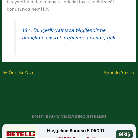
bireysel bir hatanın maçın kaderini tayin edebileceği
konusunda hemfikir.
18+. Bu içerik yalnızca bilgilendirme
amaçlıdır. Oyun bir eğlence aracıdır, gelir
←
Önceki Yazı
Sonraki Yazı
→
EN IYI BAHIS VE CASINO SITELERI
Hoşgeldin Bonusu 5.050 TL
GİRİŞ