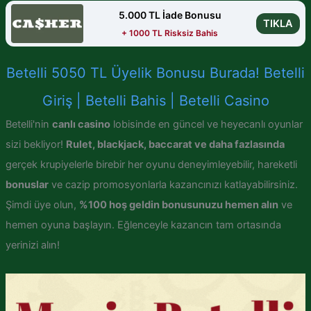
5.000 TL İade Bonusu
TIKLA
+ 1000 TL Risksiz Bahis
Betelli 5050 TL Üyelik Bonusu Burada! Betelli
Giriş | Betelli Bahis | Betelli Casino
Betelli'nin
canlı casino
lobisinde en güncel ve heyecanlı oyunlar
sizi bekliyor!
Rulet, blackjack, baccarat ve daha fazlasında
gerçek krupiyelerle birebir her oyunu deneyimleyebilir, hareketli
bonuslar
ve cazip promosyonlarla kazancınızı katlayabilirsiniz.
Şimdi üye olun,
%100 hoş geldin bonusunuzu hemen alın
ve
hemen oyuna başlayın. Eğlenceyle kazancın tam ortasında
yerinizi alın!