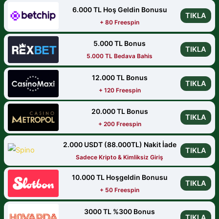
6.000 TL Hoş Geldin Bonusu
TIKLA
+ 80 Freespin
5.000 TL Bonus
TIKLA
5.000 TL Bedava Bahis
12.000 TL Bonus
TIKLA
+ 120 Freespin
20.000 TL Bonus
TIKLA
+ 200 Freespin
2.000 USDT (88.000TL) Nakit İade
TIKLA
Sadece Kripto & Kimliksiz Giriş
10.000 TL Hoşgeldin Bonusu
TIKLA
+ 50 Freespin
3000 TL %300 Bonus
TIKLA