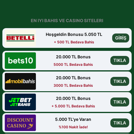
EN IYI BAHIS VE CASINO SITELERI
Hoşgeldin Bonusu 5.050 TL
GİRİŞ
+ 500 TL Bedava Bahis
20.000 TL Bonus
TIKLA
5000 TL Bedava Bahis
20.000 TL Bonus
TIKLA
3000 TL Bedava Bahis
20.000 TL Bonus
TIKLA
+ 5.000 TL Bedava Bahis
5.000 TL'ye Varan
TIKLA
%100 Nakit İade!