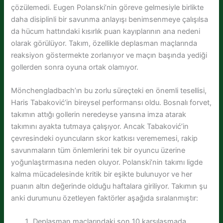
çözülemedi. Eugen Polanski’nin göreve gelmesiyle birlikte
daha disiplinli bir savunma anlayışı benimsenmeye çalışılsa
da hücum hattındaki kısırlık puan kayıplarının ana nedeni
olarak görülüyor. Takım, özellikle deplasman maçlarında
reaksiyon göstermekte zorlanıyor ve maçın başında yediği
gollerden sonra oyuna ortak olamıyor.
Mönchengladbach’ın bu zorlu süreçteki en önemli tesellisi,
Haris Tabaković’in bireysel performansı oldu. Bosnalı forvet,
takımın attığı gollerin neredeyse yarısına imza atarak
takımını ayakta tutmaya çalışıyor. Ancak Tabaković’in
çevresindeki oyuncuların skor katkısı verememesi, rakip
savunmaların tüm önlemlerini tek bir oyuncu üzerine
yoğunlaştırmasına neden oluyor. Polanski’nin takımı ligde
kalma mücadelesinde kritik bir eşikte bulunuyor ve her
puanın altın değerinde olduğu haftalara giriliyor. Takımın şu
anki durumunu özetleyen faktörler aşağıda sıralanmıştır:
Deplasman maçlarındaki son 10 karşılaşmada