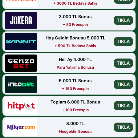
+ 3000 TL Bedava Bahis
3.000 TL Bonus
TIKLA
+ 50 Freespin
Hoş Geldin Bonusu 5.000 TL
TIKLA
+ 500 TL Bedava Bahis
Her Ay 4.000 TL
TIKLA
Para Yatırma Bonusu
5.000 TL Bonus
TIKLA
+ 150 Freespin
Toplam 6.000 TL Bonus
TIKLA
+ 100 Freespin
8.000 TL
TIKLA
Hoşgeldin Bonusu