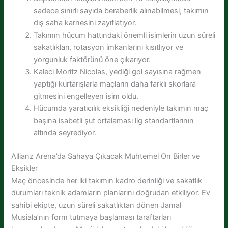
sadece sınırlı sayıda beraberlik alınabilmesi, takımın
dış saha karnesini zayıflatıyor.
Takımın hücum hattındaki önemli isimlerin uzun süreli
sakatlıkları, rotasyon imkanlarını kısıtlıyor ve
yorgunluk faktörünü öne çıkarıyor.
Kaleci Moritz Nicolas, yediği gol sayısına rağmen
yaptığı kurtarışlarla maçların daha farklı skorlara
gitmesini engelleyen isim oldu.
Hücumda yaratıcılık eksikliği nedeniyle takımın maç
başına isabetli şut ortalaması lig standartlarının
altında seyrediyor.
Allianz Arena’da Sahaya Çıkacak Muhtemel On Birler ve
Eksikler
Maç öncesinde her iki takımın kadro derinliği ve sakatlık
durumları teknik adamların planlarını doğrudan etkiliyor. Ev
sahibi ekipte, uzun süreli sakatlıktan dönen Jamal
Musiala’nın form tutmaya başlaması taraftarları