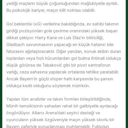
yediği maçların büyük çoğunluğundan mağlubiyetle ayrıldı.
Bu psikolojik bariyer, maçın kilit noktası olabilir.
Gol beklentisi (xG) verilerine bakıldığında, ev sahibi takımın
girdiği pozisyonları gole çevirme oranındaki yüksek başarı
dikkat çekiyor. Harry Kane ve Luis Díaz’ın bitiriciliği,
Gladbach savunmasının yapacağı en küçük hatanın bile
faturasını ağırlaştıracaktır. Diğer yandan, konuk ekibin duran
toplardan veya hızlı hücumlardan gol bulma ihtimali oldukça
düşük görünse de Tabaković gibi bir pivot santraforun
varlığı, ceza sahasına yapılacak ortalarda tehlike yaratabilir.
Ancak Bayern’in güçlü stoper hattı karşısında bu şansın
oldukça kısıtlı olduğunu söylemek mümkün.
Yapılan tüm analizler ve takım formları birleştirildiğinde,
Münih temsilcisinin sahadan rahat bir galibiyetle ayrılacağı
öngörülüyor. Allianz Arena’daki seyirci desteği ve
oyuncuların yüksek özgüveniyle maçın yüksek skorlu bir
Bayern zaferiyle sonuçlanması muhtemeldir. Futbolun