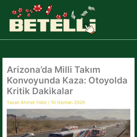
İçeriğe
atla
Arizona’da Milli Takım
Konvoyunda Kaza: Otoyolda
Kritik Dakikalar
Yazan
Ahmet Yıldız
/
10 Haziran 2026