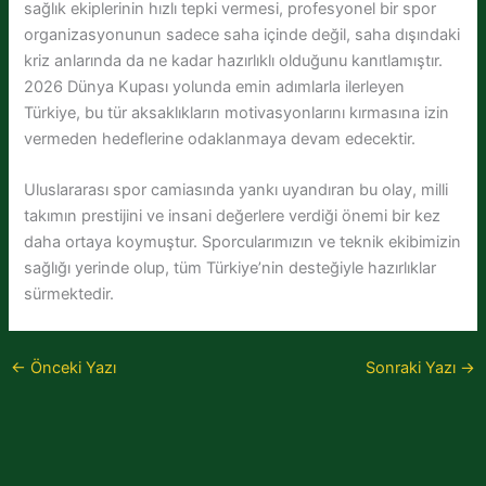
sağlık ekiplerinin hızlı tepki vermesi, profesyonel bir spor
organizasyonunun sadece saha içinde değil, saha dışındaki
kriz anlarında da ne kadar hazırlıklı olduğunu kanıtlamıştır.
2026 Dünya Kupası yolunda emin adımlarla ilerleyen
Türkiye, bu tür aksaklıkların motivasyonlarını kırmasına izin
vermeden hedeflerine odaklanmaya devam edecektir.
Uluslararası spor camiasında yankı uyandıran bu olay, milli
takımın prestijini ve insani değerlere verdiği önemi bir kez
daha ortaya koymuştur. Sporcularımızın ve teknik ekibimizin
sağlığı yerinde olup, tüm Türkiye’nin desteğiyle hazırlıklar
sürmektedir.
←
Önceki Yazı
Sonraki Yazı
→