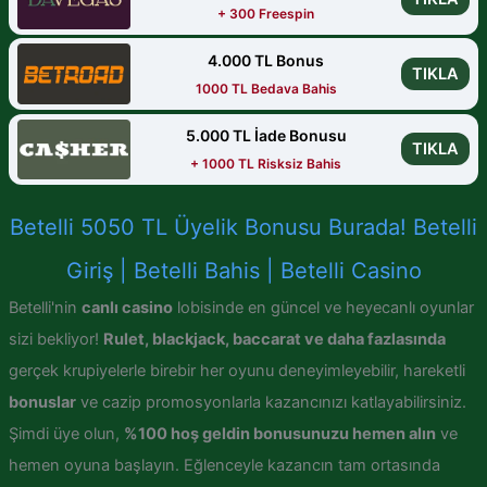
+ 300 Freespin
4.000 TL Bonus
TIKLA
1000 TL Bedava Bahis
5.000 TL İade Bonusu
TIKLA
+ 1000 TL Risksiz Bahis
Betelli 5050 TL Üyelik Bonusu Burada! Betelli
Giriş | Betelli Bahis | Betelli Casino
Betelli'nin
canlı casino
lobisinde en güncel ve heyecanlı oyunlar
sizi bekliyor!
Rulet, blackjack, baccarat ve daha fazlasında
gerçek krupiyelerle birebir her oyunu deneyimleyebilir, hareketli
bonuslar
ve cazip promosyonlarla kazancınızı katlayabilirsiniz.
Şimdi üye olun,
%100 hoş geldin bonusunuzu hemen alın
ve
hemen oyuna başlayın. Eğlenceyle kazancın tam ortasında