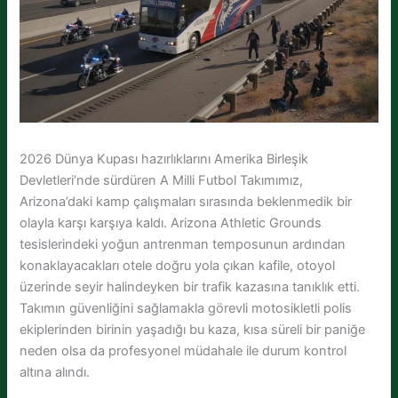
2026 Dünya Kupası hazırlıklarını Amerika Birleşik
Devletleri’nde sürdüren A Milli Futbol Takımımız,
Arizona’daki kamp çalışmaları sırasında beklenmedik bir
olayla karşı karşıya kaldı. Arizona Athletic Grounds
tesislerindeki yoğun antrenman temposunun ardından
konaklayacakları otele doğru yola çıkan kafile, otoyol
üzerinde seyir halindeyken bir trafik kazasına tanıklık etti.
Takımın güvenliğini sağlamakla görevli motosikletli polis
ekiplerinden birinin yaşadığı bu kaza, kısa süreli bir paniğe
neden olsa da profesyonel müdahale ile durum kontrol
altına alındı.