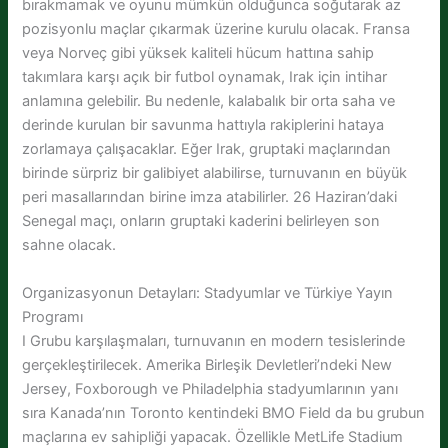
bırakmamak ve oyunu mümkün olduğunca soğutarak az
pozisyonlu maçlar çıkarmak üzerine kurulu olacak. Fransa
veya Norveç gibi yüksek kaliteli hücum hattına sahip
takımlara karşı açık bir futbol oynamak, Irak için intihar
anlamına gelebilir. Bu nedenle, kalabalık bir orta saha ve
derinde kurulan bir savunma hattıyla rakiplerini hataya
zorlamaya çalışacaklar. Eğer Irak, gruptaki maçlarından
birinde sürpriz bir galibiyet alabilirse, turnuvanın en büyük
peri masallarından birine imza atabilirler. 26 Haziran’daki
Senegal maçı, onların gruptaki kaderini belirleyen son
sahne olacak.
Organizasyonun Detayları: Stadyumlar ve Türkiye Yayın
Programı
I Grubu karşılaşmaları, turnuvanın en modern tesislerinde
gerçekleştirilecek. Amerika Birleşik Devletleri’ndeki New
Jersey, Foxborough ve Philadelphia stadyumlarının yanı
sıra Kanada’nın Toronto kentindeki BMO Field da bu grubun
maçlarına ev sahipliği yapacak. Özellikle MetLife Stadium