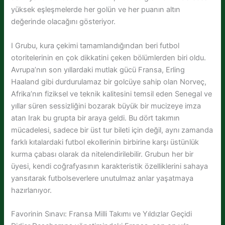
yüksek eşleşmelerde her golün ve her puanın altın
değerinde olacağını gösteriyor.
I Grubu, kura çekimi tamamlandığından beri futbol
otoritelerinin en çok dikkatini çeken bölümlerden biri oldu.
Avrupa’nın son yıllardaki mutlak gücü Fransa, Erling
Haaland gibi durdurulamaz bir golcüye sahip olan Norveç,
Afrika’nın fiziksel ve teknik kalitesini temsil eden Senegal ve
yıllar süren sessizliğini bozarak büyük bir mucizeye imza
atan Irak bu grupta bir araya geldi. Bu dört takımın
mücadelesi, sadece bir üst tur bileti için değil, aynı zamanda
farklı kıtalardaki futbol ekollerinin birbirine karşı üstünlük
kurma çabası olarak da nitelendirilebilir. Grubun her bir
üyesi, kendi coğrafyasının karakteristik özelliklerini sahaya
yansıtarak futbolseverlere unutulmaz anlar yaşatmaya
hazırlanıyor.
Favorinin Sınavı: Fransa Milli Takımı ve Yıldızlar Geçidi