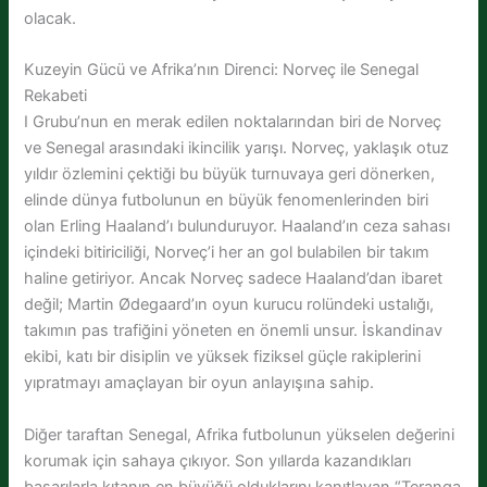
olacak.
Kuzeyin Gücü ve Afrika’nın Direnci: Norveç ile Senegal
Rekabeti
I Grubu’nun en merak edilen noktalarından biri de Norveç
ve Senegal arasındaki ikincilik yarışı. Norveç, yaklaşık otuz
yıldır özlemini çektiği bu büyük turnuvaya geri dönerken,
elinde dünya futbolunun en büyük fenomenlerinden biri
olan Erling Haaland’ı bulunduruyor. Haaland’ın ceza sahası
içindeki bitiriciliği, Norveç’i her an gol bulabilen bir takım
haline getiriyor. Ancak Norveç sadece Haaland’dan ibaret
değil; Martin Ødegaard’ın oyun kurucu rolündeki ustalığı,
takımın pas trafiğini yöneten en önemli unsur. İskandinav
ekibi, katı bir disiplin ve yüksek fiziksel güçle rakiplerini
yıpratmayı amaçlayan bir oyun anlayışına sahip.
Diğer taraftan Senegal, Afrika futbolunun yükselen değerini
korumak için sahaya çıkıyor. Son yıllarda kazandıkları
başarılarla kıtanın en büyüğü olduklarını kanıtlayan “Teranga