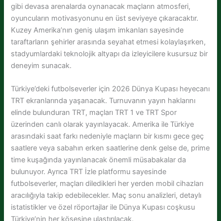
gibi devasa arenalarda oynanacak maçların atmosferi,
oyuncuların motivasyonunu en üst seviyeye çıkaracaktır.
Kuzey Amerika’nın geniş ulaşım imkanları sayesinde
taraftarların şehirler arasında seyahat etmesi kolaylaşırken,
stadyumlardaki teknolojik altyapı da izleyicilere kusursuz bir
deneyim sunacak.
Türkiye’deki futbolseverler için 2026 Dünya Kupası heyecanı
TRT ekranlarında yaşanacak. Turnuvanın yayın haklarını
elinde bulunduran TRT, maçları TRT 1 ve TRT Spor
üzerinden canlı olarak yayınlayacak. Amerika ile Türkiye
arasındaki saat farkı nedeniyle maçların bir kısmı gece geç
saatlere veya sabahın erken saatlerine denk gelse de, prime
time kuşağında yayınlanacak önemli müsabakalar da
bulunuyor. Ayrıca TRT İzle platformu sayesinde
futbolseverler, maçları diledikleri her yerden mobil cihazları
aracılığıyla takip edebilecekler. Maç sonu analizleri, detaylı
istatistikler ve özel röportajlar ile Dünya Kupası coşkusu
Türkiye’nin her köşesine ulaştırılacak.