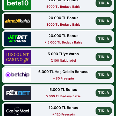
TIKLA
5000 TL Bedava Bahis
20.000 TL Bonus
TIKLA
3000 TL Bedava Bahis
20.000 TL Bonus
TIKLA
+ 5.000 TL Bedava Bahis
5.000 TL'ye Varan
TIKLA
%100 Nakit İade!
6.000 TL Hoş Geldin Bonusu
TIKLA
+ 80 Freespin
5.000 TL Bonus
TIKLA
5.000 TL Bedava Bahis
12.000 TL Bonus
TIKLA
+ 120 Freespin