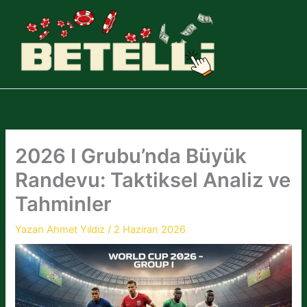
İçeriğe
atla
2026 I Grubu’nda Büyük
Randevu: Taktiksel Analiz ve
Tahminler
Yazan
Ahmet Yıldız
/
2 Haziran 2026